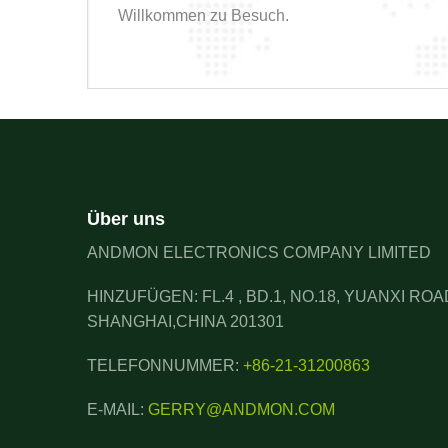
Willkommen zu Besuch.
Über uns
ANDMON ELECTRONICS COMPANY LIMITED
HINZUFÜGEN: FL.4 , BD.1, NO.18, YUANXI RO
SHANGHAI,CHINA 201301
TELEFONNUMMER:
+86-21-31200863
E-MAIL:
GERRY@ANDMON.COM